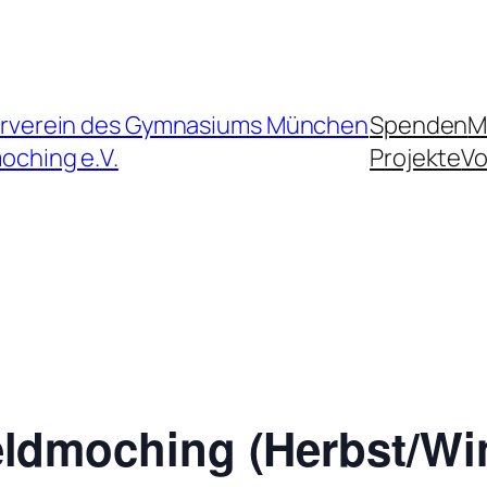
rverein des Gymnasiums München
Spenden
M
oching e.V.
Projekte
Vo
ldmoching (Herbst/Win