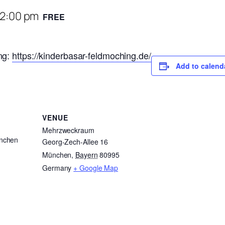
12:00 pm
FREE
ng:
https://kinderbasar-feldmoching.de/
Add to calend
VENUE
Mehrzweckraum
nchen
Georg-Zech-Allee 16
.
München
,
Bayern
80995
Germany
+ Google Map