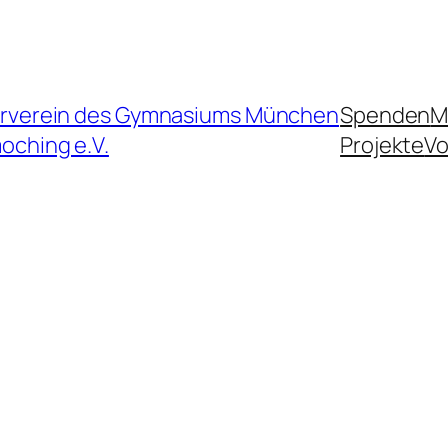
rverein des Gymnasiums München
Spenden
M
oching e.V.
Projekte
Vo