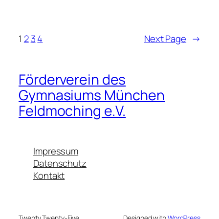
1
2
3
4
Next Page
→
Förderverein des
Gymnasiums München
Feldmoching e.V.
Impressum
Datenschutz
Kontakt
Twenty Twenty-Five
Designed with
WordPress