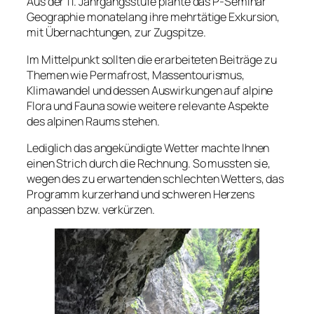
Aus der 11. Jahrgangsstufe plante das P-Seminar
Geographie monatelang ihre mehrtätige Exkursion,
mit Übernachtungen, zur Zugspitze.
Im Mittelpunkt sollten die erarbeiteten Beiträge zu
Themen wie Permafrost, Massentourismus,
Klimawandel und dessen Auswirkungen auf alpine
Flora und Fauna sowie weitere relevante Aspekte
des alpinen Raums stehen.
Lediglich das angekündigte Wetter machte Ihnen
einen Strich durch die Rechnung. So mussten sie,
wegen des zu erwartenden schlechten Wetters, das
Programm kurzerhand und schweren Herzens
anpassen bzw. verkürzen.