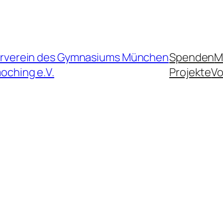
rverein des Gymnasiums München
Spenden
M
oching e.V.
Projekte
Vo