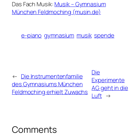
Das Fach Musik:
Musik – Gymnasium
München Feldmoching (musin.de)
e-piano
gymnasium
musik
spende
Die
←
Die Instrumentenfamilie
Experimente
des Gymnasiums München
AG geht in die
Feldmoching erhielt Zuwachs
Luft
→
Comments