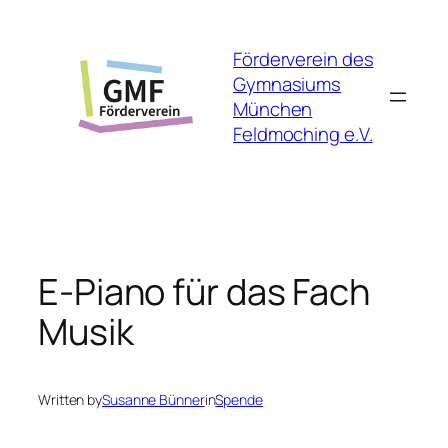
Skip
to
Förderverein des
content
Gymnasiums
München
Feldmoching e.V.
E-Piano für das Fach
Musik
Written by
Susanne Bünner
in
Spende