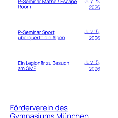
July 15,
P-Seminar Mathe / Escape
Room
2026
July 15,
P-Seminar Sport
überquerte die Alpen
2026
July 15,
Ein Legionär zu Besuch
am GMF
2026
Förderverein des
Gymnasiums München