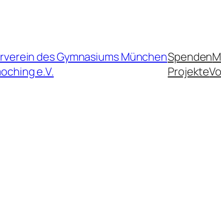
rverein des Gymnasiums München
Spenden
M
oching e.V.
Projekte
Vo