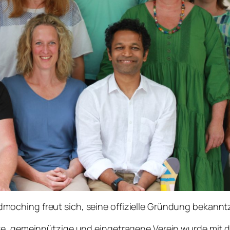
moching freut sich, seine offizielle Gründung bekann
te, gemeinnützige und eingetragene Verein wurde mit d