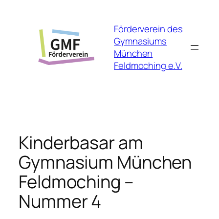
Skip
to
Förderverein des
content
Gymnasiums
München
Feldmoching e.V.
Kinderbasar am
Gymnasium München
Feldmoching –
Nummer 4